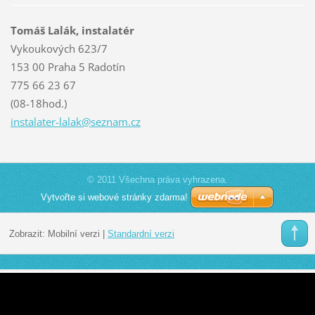
Tomáš Lalák, instalatér
Vykoukových 623/7
153 00 Praha 5 Radotín
775 66 23 67
(08-18hod.)
instalat
er-lalak
@seznam.
cz
© 2011 Všechna práva vyhrazena.
Vytvořte si webové stránky zdarma!
Zobrazit:
Mobilní verzi
|
Standardní verzi