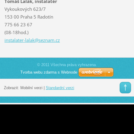
Tomáš Lalák, instalatér
Vykoukových 623/7
153 00 Praha 5 Radotín
775 66 23 67
(08-18hod.)
instalat
er-lalak
@seznam.
cz
© 2011 Všechna práva vyhrazena.
Tvorba webu zdarma s Webnode
Zobrazit:
Mobilní verzi
|
Standardní verzi