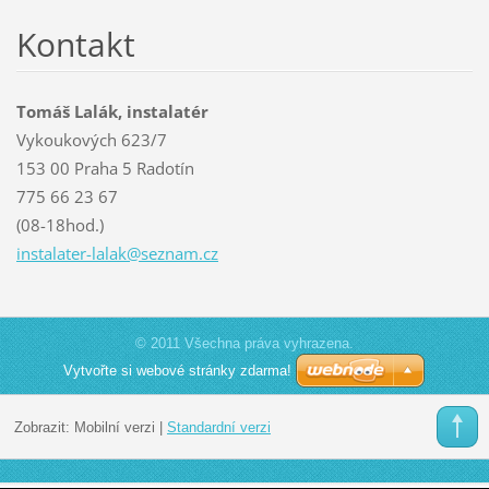
Kontakt
Tomáš Lalák, instalatér
Vykoukových 623/7
153 00 Praha 5 Radotín
775 66 23 67
(08-18hod.)
instalat
er-lalak
@seznam.
cz
© 2011 Všechna práva vyhrazena.
Vytvořte si webové stránky zdarma!
Zobrazit:
Mobilní verzi
|
Standardní verzi